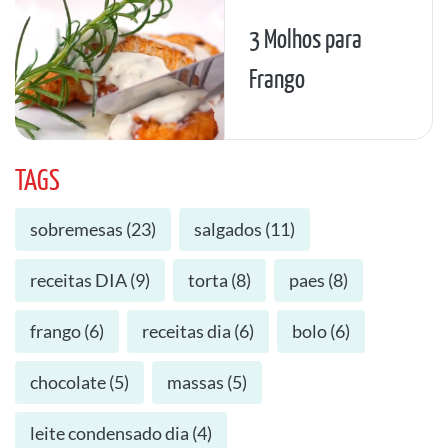
3 Molhos para
Frango
TAGS
sobremesas
(
23
)
salgados
(
11
)
receitas DIA
(
9
)
torta
(
8
)
paes
(
8
)
frango
(
6
)
receitas dia
(
6
)
bolo
(
6
)
chocolate
(
5
)
massas
(
5
)
leite condensado dia
(
4
)