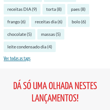
receitas DIA
(
9
)
torta
(
8
)
paes
(
8
)
frango
(
6
)
receitas dia
(
6
)
bolo
(
6
)
chocolate
(
5
)
massas
(
5
)
leite condensado dia
(
4
)
Ver todas as tags
DÁ SÓ UMA OLHADA NESTES
LANÇAMENTOS!