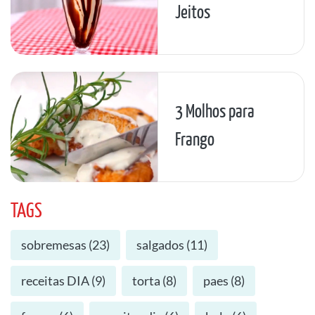
Jeitos
3 Molhos para
Frango
TAGS
sobremesas
(
23
)
salgados
(
11
)
receitas DIA
(
9
)
torta
(
8
)
paes
(
8
)