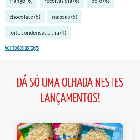
frango
(
6
)
receitas dia
(
6
)
bolo
(
6
)
chocolate
(
5
)
massas
(
5
)
leite condensado dia
(
4
)
Ver todas as tags
DÁ SÓ UMA OLHADA NESTES
LANÇAMENTOS!