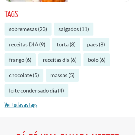
TAGS
sobremesas
(
23
)
salgados
(
11
)
receitas DIA
(
9
)
torta
(
8
)
paes
(
8
)
frango
(
6
)
receitas dia
(
6
)
bolo
(
6
)
chocolate
(
5
)
massas
(
5
)
leite condensado dia
(
4
)
Ver todas as tags