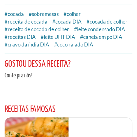
#
cocada
#
sobremesas
#
colher
#
receita de cocada
#
cocada DIA
#
cocada de colher
#
receita de cocada de colher
#
leite condensado DIA
#
receitas DIA
#
leite UHT DIA
#
canela em pó DIA
#
cravo da índia DIA
#
coco ralado DIA
GOSTOU DESSA RECEITA?
Conte pra nós!
RECEITAS FAMOSAS