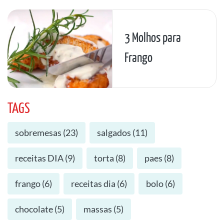
3 Molhos para
Frango
TAGS
sobremesas
(
23
)
salgados
(
11
)
receitas DIA
(
9
)
torta
(
8
)
paes
(
8
)
frango
(
6
)
receitas dia
(
6
)
bolo
(
6
)
chocolate
(
5
)
massas
(
5
)