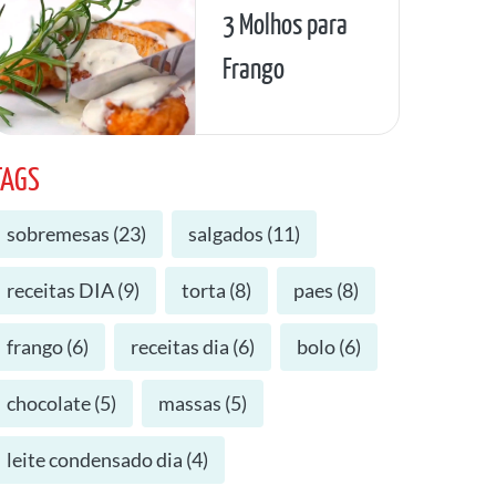
3 Molhos para
Frango
TAGS
sobremesas
(
23
)
salgados
(
11
)
receitas DIA
(
9
)
torta
(
8
)
paes
(
8
)
frango
(
6
)
receitas dia
(
6
)
bolo
(
6
)
chocolate
(
5
)
massas
(
5
)
leite condensado dia
(
4
)