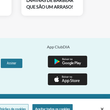
LÂMINAS DE BARBEAR
QUE SÃO UM ARRASO!
App ClubDIA
Assinar
o Paulo - SP - CEP 01301-100
inições de cookies
Aceitar todos os cookies