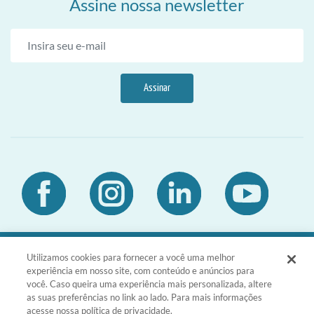
Assine nossa newsletter
Assinar
Utilizamos cookies para fornecer a você uma melhor
DIA Brasil Sociedade LTDA | CNPJ
experiência em nosso site, com conteúdo e anúncios para
03.476.811/0001-51 | Rua da Consolação,
você. Caso queira uma experiência mais personalizada, altere
1601 - Consolação - São Paulo - SP -
as suas preferências no link ao lado. Para mais informações
CEP 01301-100
acesse nossa política de privacidade.