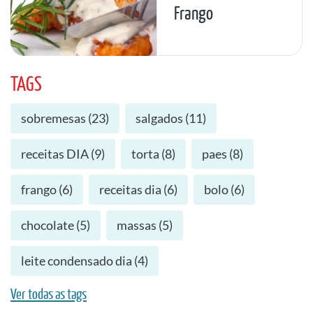
Frango
TAGS
sobremesas
(
23
)
salgados
(
11
)
receitas DIA
(
9
)
torta
(
8
)
paes
(
8
)
frango
(
6
)
receitas dia
(
6
)
bolo
(
6
)
chocolate
(
5
)
massas
(
5
)
leite condensado dia
(
4
)
Ver todas as tags