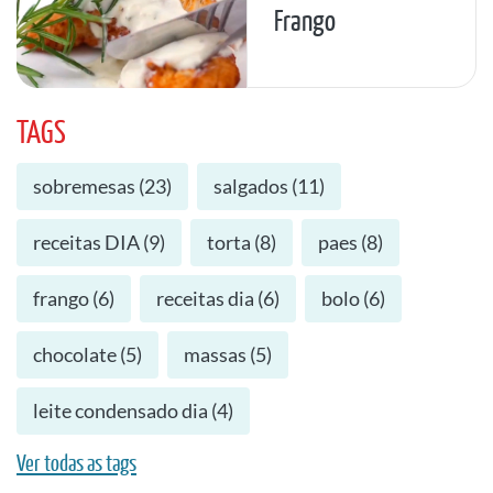
Frango
TAGS
sobremesas
(
23
)
salgados
(
11
)
receitas DIA
(
9
)
torta
(
8
)
paes
(
8
)
frango
(
6
)
receitas dia
(
6
)
bolo
(
6
)
chocolate
(
5
)
massas
(
5
)
leite condensado dia
(
4
)
Ver todas as tags