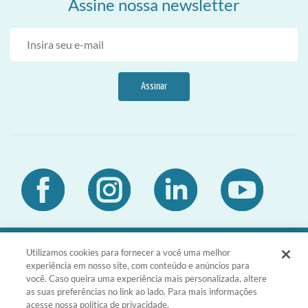
Assine nossa newsletter
Assinar
Utilizamos cookies para fornecer a você uma melhor
DIA Brasil Sociedade LTDA | CNPJ
experiência em nosso site, com conteúdo e anúncios para
03.476.811/0001-51 | Rua da Consolação,
você. Caso queira uma experiência mais personalizada, altere
1601 - Consolação - São Paulo - SP -
as suas preferências no link ao lado. Para mais informações
CEP 01301-100
acesse nossa política de privacidade.