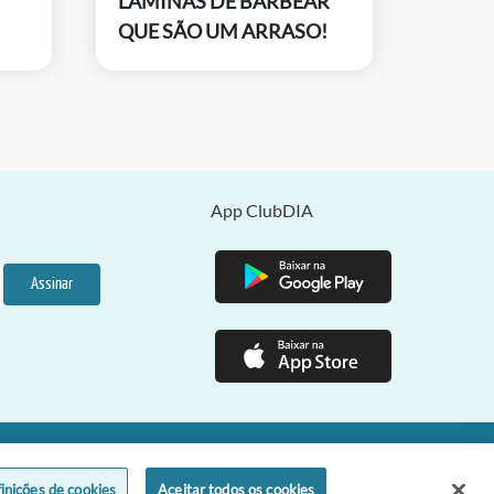
LÂMINAS DE BARBEAR
QUE SÃO UM ARRASO!
App ClubDIA
Assinar
o Paulo - SP - CEP 01301-100
inições de cookies
Aceitar todos os cookies