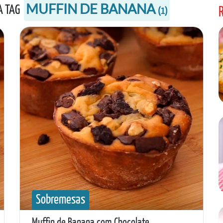
MUFFIN DE BANANA
 A TAG
(
1
)
Sobremesas
Muffin de Banana com Chocolate