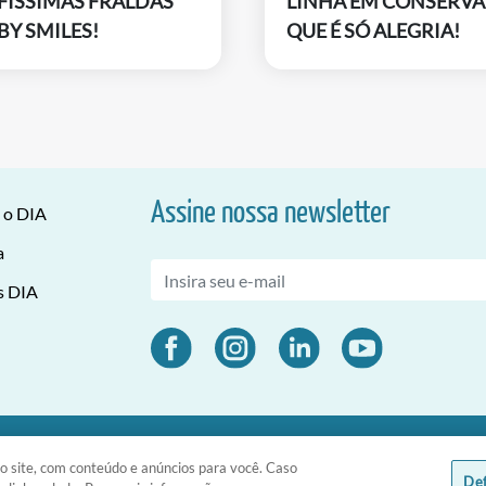
FÍSSIMAS FRALDAS
LINHA EM CONSERVA
BY SMILES!
QUE É SÓ ALEGRIA!
Assine nossa newsletter
 o DIA
a
s DIA
 CNPJ 03.476.811/0001-51 | Rua da Consolação, 1601 - Consolação - Sã
o site, com conteúdo e anúncios para você. Caso
Def