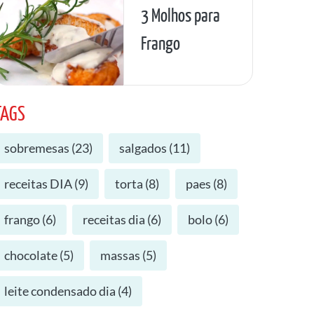
3 Molhos para
Frango
TAGS
sobremesas
(
23
)
salgados
(
11
)
receitas DIA
(
9
)
torta
(
8
)
paes
(
8
)
frango
(
6
)
receitas dia
(
6
)
bolo
(
6
)
chocolate
(
5
)
massas
(
5
)
leite condensado dia
(
4
)