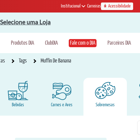
Institucional
Carreiras
Acessibilidade
Selecione uma Loja
Produtos DIA
ClubDIA
Fale com o DIA
Parceiros DIA
tas
Tags
Muffin De Banana
Bebidas
Carnes e Aves
Sobremesas
P