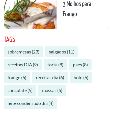
3 Molhos para
Frango
TAGS
sobremesas
(
23
)
salgados
(
11
)
receitas DIA
(
9
)
torta
(
8
)
paes
(
8
)
frango
(
6
)
receitas dia
(
6
)
bolo
(
6
)
chocolate
(
5
)
massas
(
5
)
leite condensado dia
(
4
)