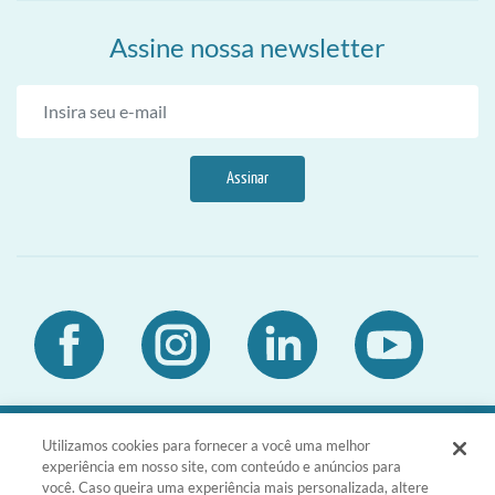
Assine nossa newsletter
Assinar
Utilizamos cookies para fornecer a você uma melhor
DIA Brasil Sociedade LTDA | CNPJ
experiência em nosso site, com conteúdo e anúncios para
03.476.811/0001-51 | Rua da Consolação,
você. Caso queira uma experiência mais personalizada, altere