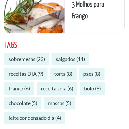
3 Molhos para
Frango
TAGS
sobremesas
(
23
)
salgados
(
11
)
receitas DIA
(
9
)
torta
(
8
)
paes
(
8
)
frango
(
6
)
receitas dia
(
6
)
bolo
(
6
)
chocolate
(
5
)
massas
(
5
)
leite condensado dia
(
4
)