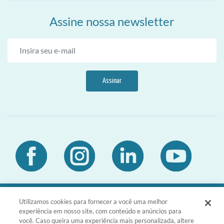
Assine nossa newsletter
Assinar
Utilizamos cookies para fornecer a você uma melhor
DIA Brasil Sociedade LTDA | CNPJ
experiência em nosso site, com conteúdo e anúncios para
03.476.811/0001-51 | Rua da Consolação,
você. Caso queira uma experiência mais personalizada, altere