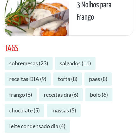
3 Molhos para
Frango
TAGS
sobremesas
(
23
)
salgados
(
11
)
receitas DIA
(
9
)
torta
(
8
)
paes
(
8
)
frango
(
6
)
receitas dia
(
6
)
bolo
(
6
)
chocolate
(
5
)
massas
(
5
)
leite condensado dia
(
4
)