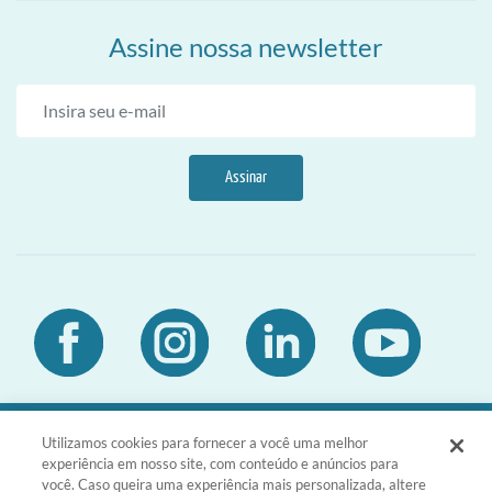
Assine nossa newsletter
Assinar
Utilizamos cookies para fornecer a você uma melhor
DIA Brasil Sociedade LTDA | CNPJ
experiência em nosso site, com conteúdo e anúncios para
03.476.811/0001-51 | Rua da Consolação,
você. Caso queira uma experiência mais personalizada, altere