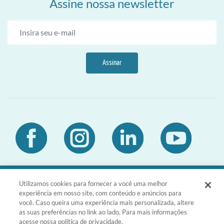
Assine nossa newsletter
Assinar
Utilizamos cookies para fornecer a você uma melhor
DIA Brasil Sociedade LTDA | CNPJ
experiência em nosso site, com conteúdo e anúncios para
03.476.811/0001-51 | Rua da Consolação,
você. Caso queira uma experiência mais personalizada, altere
1601 - Consolação - São Paulo - SP -
as suas preferências no link ao lado. Para mais informações
CEP 01301-100
acesse nossa política de privacidade.