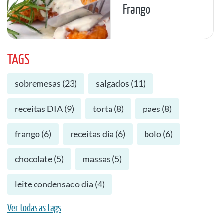
Frango
TAGS
sobremesas
(
23
)
salgados
(
11
)
receitas DIA
(
9
)
torta
(
8
)
paes
(
8
)
frango
(
6
)
receitas dia
(
6
)
bolo
(
6
)
chocolate
(
5
)
massas
(
5
)
leite condensado dia
(
4
)
Ver todas as tags