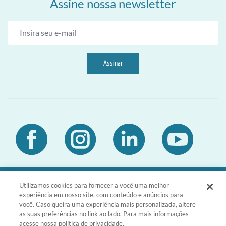
Assine nossa newsletter
Assinar
Utilizamos cookies para fornecer a você uma melhor
DIA Brasil Sociedade LTDA | CNPJ
experiência em nosso site, com conteúdo e anúncios para
03.476.811/0001-51 | Rua da Consolação,
você. Caso queira uma experiência mais personalizada, altere
1601 - Consolação - São Paulo - SP -
as suas preferências no link ao lado. Para mais informações
CEP 01301-100
acesse nossa política de privacidade.