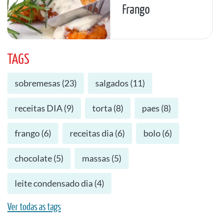
Frango
TAGS
sobremesas
(
23
)
salgados
(
11
)
receitas DIA
(
9
)
torta
(
8
)
paes
(
8
)
frango
(
6
)
receitas dia
(
6
)
bolo
(
6
)
chocolate
(
5
)
massas
(
5
)
leite condensado dia
(
4
)
Ver todas as tags