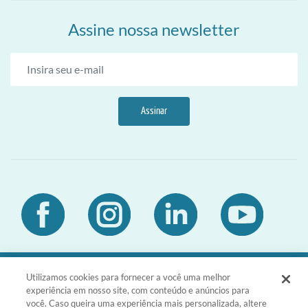
Assine nossa newsletter
Assinar
Utilizamos cookies para fornecer a você uma melhor
DIA Brasil Sociedade LTDA | CNPJ
experiência em nosso site, com conteúdo e anúncios para
03.476.811/0001-51 | Rua da Consolação,
você. Caso queira uma experiência mais personalizada, altere