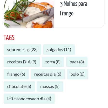
3 Molhos para
Frango
TAGS
sobremesas
(
23
)
salgados
(
11
)
receitas DIA
(
9
)
torta
(
8
)
paes
(
8
)
frango
(
6
)
receitas dia
(
6
)
bolo
(
6
)
chocolate
(
5
)
massas
(
5
)
leite condensado dia
(
4
)