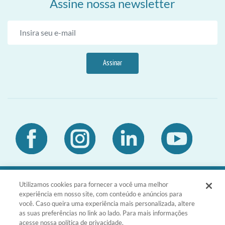
Assine nossa newsletter
Assinar
Utilizamos cookies para fornecer a você uma melhor
DIA Brasil Sociedade LTDA | CNPJ
experiência em nosso site, com conteúdo e anúncios para
03.476.811/0001-51 | Rua da Consolação,
você. Caso queira uma experiência mais personalizada, altere
1601 - Consolação - São Paulo - SP -
as suas preferências no link ao lado. Para mais informações
CEP 01301-100
acesse nossa política de privacidade.