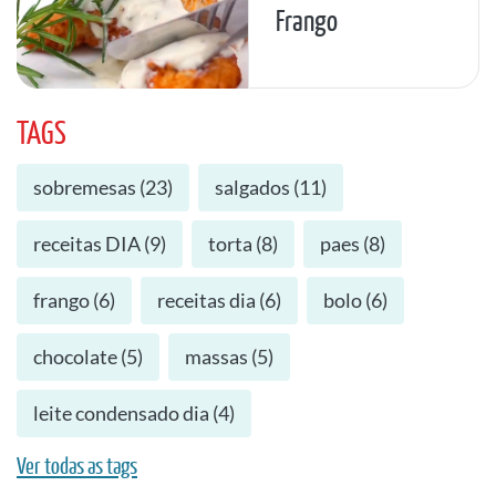
Frango
TAGS
sobremesas
(
23
)
salgados
(
11
)
receitas DIA
(
9
)
torta
(
8
)
paes
(
8
)
frango
(
6
)
receitas dia
(
6
)
bolo
(
6
)
chocolate
(
5
)
massas
(
5
)
leite condensado dia
(
4
)
Ver todas as tags