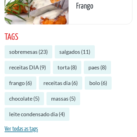
Frango
TAGS
sobremesas
(
23
)
salgados
(
11
)
receitas DIA
(
9
)
torta
(
8
)
paes
(
8
)
frango
(
6
)
receitas dia
(
6
)
bolo
(
6
)
chocolate
(
5
)
massas
(
5
)
leite condensado dia
(
4
)
Ver todas as tags