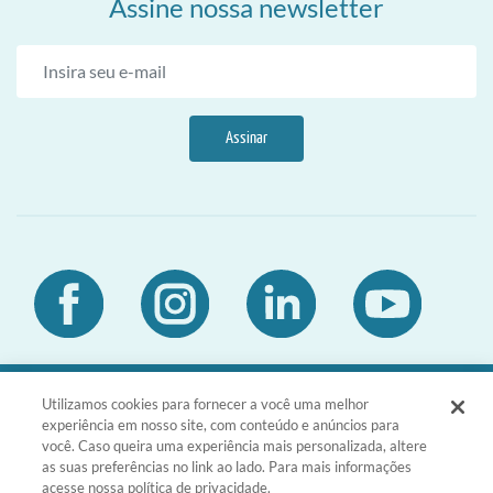
Assine nossa newsletter
Assinar
Utilizamos cookies para fornecer a você uma melhor
DIA Brasil Sociedade LTDA | CNPJ
experiência em nosso site, com conteúdo e anúncios para
03.476.811/0001-51 | Rua da Consolação,
você. Caso queira uma experiência mais personalizada, altere
1601 - Consolação - São Paulo - SP -
as suas preferências no link ao lado. Para mais informações
CEP 01301-100
acesse nossa política de privacidade.