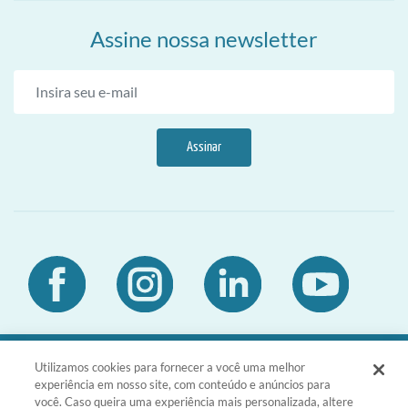
Assine nossa newsletter
Assinar
Utilizamos cookies para fornecer a você uma melhor
DIA Brasil Sociedade LTDA | CNPJ
experiência em nosso site, com conteúdo e anúncios para
03.476.811/0001-51 | Rua da Consolação,
você. Caso queira uma experiência mais personalizada, altere