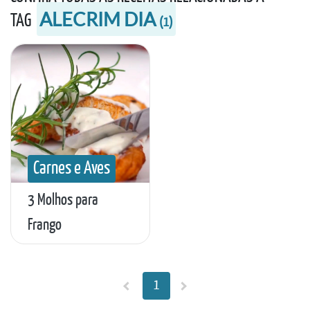
ALECRIM DIA
TAG
(
1
)
Carnes e Aves
3 Molhos para
Frango
1