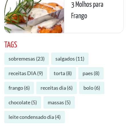
3 Molhos para
Frango
TAGS
sobremesas
(
23
)
salgados
(
11
)
receitas DIA
(
9
)
torta
(
8
)
paes
(
8
)
frango
(
6
)
receitas dia
(
6
)
bolo
(
6
)
chocolate
(
5
)
massas
(
5
)
leite condensado dia
(
4
)