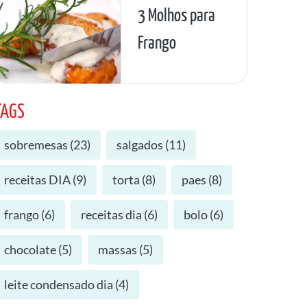
3 Molhos para
Frango
TAGS
sobremesas
(
23
)
salgados
(
11
)
receitas DIA
(
9
)
torta
(
8
)
paes
(
8
)
frango
(
6
)
receitas dia
(
6
)
bolo
(
6
)
chocolate
(
5
)
massas
(
5
)
leite condensado dia
(
4
)