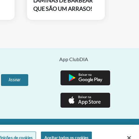
LÂMINAS DE BARBEAR
QUE SÃO UM ARRASO!
App ClubDIA
Assinar
o Paulo - SP - CEP 01301-100
inições de cookies
Aceitar todos os cookies