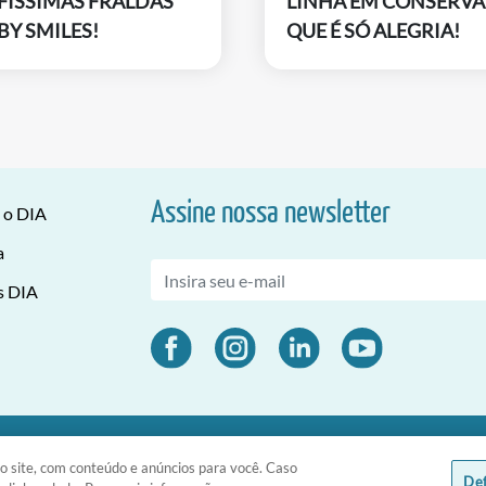
FÍSSIMAS FRALDAS
LINHA EM CONSERVA
BY SMILES!
QUE É SÓ ALEGRIA!
Assine nossa newsletter
 o DIA
a
s DIA
 CNPJ 03.476.811/0001-51 | Rua da Consolação, 1601 - Consolação - Sã
o site, com conteúdo e anúncios para você. Caso
Def