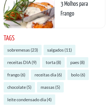
3 Molhos para
Frango
TAGS
sobremesas
(
23
)
salgados
(
11
)
receitas DIA
(
9
)
torta
(
8
)
paes
(
8
)
frango
(
6
)
receitas dia
(
6
)
bolo
(
6
)
chocolate
(
5
)
massas
(
5
)
leite condensado dia
(
4
)