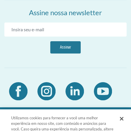
Assine nossa newsletter
Assinar
Utilizamos cookies para fornecer a você uma melhor
DIA Brasil Sociedade LTDA | CNPJ
experiência em nosso site, com conteúdo e anúncios para
03.476.811/0001-51 | Rua da Consolação,
você. Caso queira uma experiência mais personalizada, altere