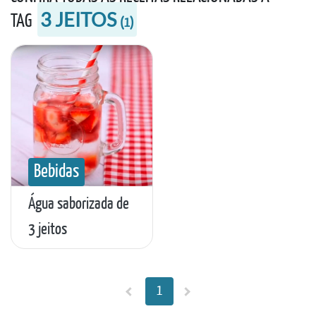
3 JEITOS
TAG
(
1
)
Bebidas
Água saborizada de
3 jeitos
1