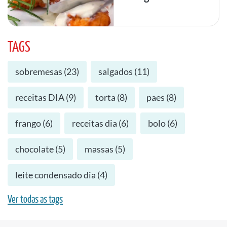
TAGS
sobremesas
(
23
)
salgados
(
11
)
receitas DIA
(
9
)
torta
(
8
)
paes
(
8
)
frango
(
6
)
receitas dia
(
6
)
bolo
(
6
)
chocolate
(
5
)
massas
(
5
)
leite condensado dia
(
4
)
Ver todas as tags