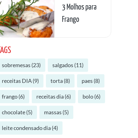
3 Molhos para
Frango
TAGS
sobremesas
(
23
)
salgados
(
11
)
receitas DIA
(
9
)
torta
(
8
)
paes
(
8
)
frango
(
6
)
receitas dia
(
6
)
bolo
(
6
)
chocolate
(
5
)
massas
(
5
)
leite condensado dia
(
4
)