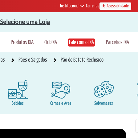
Institucional
Carreiras
Acessibilidade
Selecione uma Loja
Produtos DIA
ClubDIA
Fale com o DIA
Parceiros DIA
tas
Pães e Salgados
Pão de Batata Recheado
Bebidas
Carnes e Aves
Sobremesas
P