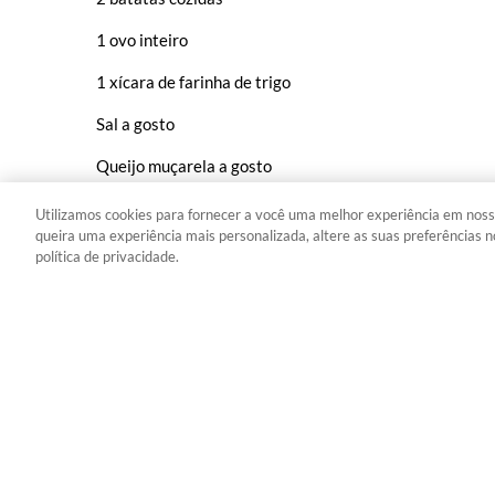
1 ovo inteiro
1 xícara de farinha de trigo
Sal a gosto
Queijo muçarela a gosto
Tomate picado a gosto
Utilizamos cookies para fornecer a você uma melhor experiência em noss
queira uma experiência mais personalizada, altere as suas preferências n
Manjericão a gosto
política de privacidade.
1 colher de sopa de azeite
#
pão
#
paes
#
salgados
#
batata