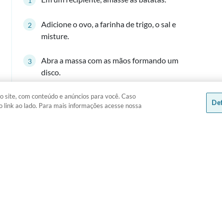
Adicione o ovo, a farinha de trigo, o sal e
misture.
Abra a massa com as mãos formando um
disco.
Adicione como recheio a muçarela, tomate e
o site, com conteúdo e anúncios para você. Caso
Def
o link ao lado. Para mais informações acesse nossa
o manjericão.
Em um frigideira com azeite, doure bem dos
dois lados.
Sirva ainda quente.