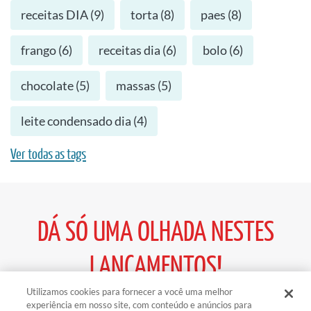
receitas DIA
(
9
)
torta
(
8
)
paes
(
8
)
frango
(
6
)
receitas dia
(
6
)
bolo
(
6
)
chocolate
(
5
)
massas
(
5
)
leite condensado dia
(
4
)
Ver todas as tags
DÁ SÓ UMA OLHADA NESTES
LANÇAMENTOS!
Utilizamos cookies para fornecer a você uma melhor
experiência em nosso site, com conteúdo e anúncios para