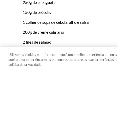
250g de espaguete
150g de brócolis
1 colher de sopa de cebola, alho e salsa
200g de creme culinário
2 filés de salmão
Azeite extra virgem a gosto
Utilizamos cookies para fornecer a você uma melhor experiência em noss
queira uma experiência mais personalizada, altere as suas preferências n
Sal a gosto
política de privacidade.