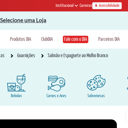
Institucional
Carreiras
Acessibilidade
Selecione uma Loja
Produtos DIA
ClubDIA
Fale com o DIA
Parceiros DIA
tas
Guarnições
Salmão e Espaguete ao Molho Branco
Bebidas
Carnes e Aves
Sobremesas
P