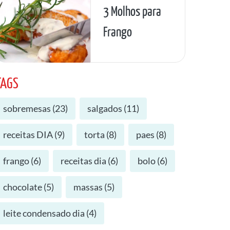
3 Molhos para
Frango
TAGS
sobremesas
(
23
)
salgados
(
11
)
receitas DIA
(
9
)
torta
(
8
)
paes
(
8
)
frango
(
6
)
receitas dia
(
6
)
bolo
(
6
)
chocolate
(
5
)
massas
(
5
)
leite condensado dia
(
4
)