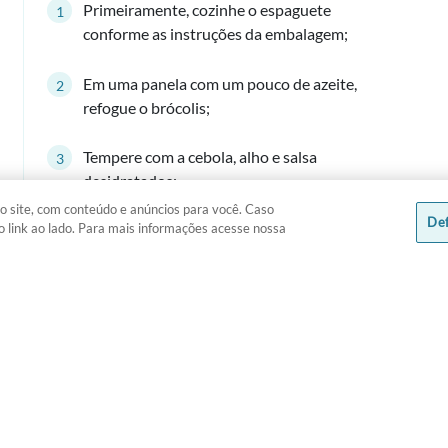
Primeiramente, cozinhe o espaguete
conforme as instruções da embalagem;
Em uma panela com um pouco de azeite,
refogue o brócolis;
Tempere com a cebola, alho e salsa
desidratados;
o site, com conteúdo e anúncios para você. Caso
Def
o link ao lado. Para mais informações acesse nossa
Acrescente o creme culinário até formar um
molho;
Adicione o espaguete cozido e misture bem;
Agora em uma frigideira, tempere e frite o
filé de salmão até ficar bem dourado;
Sirva o peixe e a massa ainda quentes.