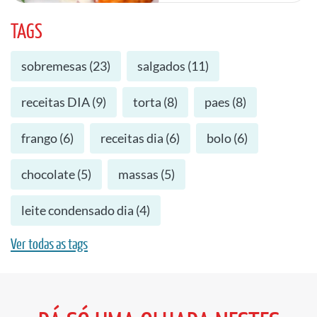
TAGS
sobremesas
(
23
)
salgados
(
11
)
receitas DIA
(
9
)
torta
(
8
)
paes
(
8
)
frango
(
6
)
receitas dia
(
6
)
bolo
(
6
)
chocolate
(
5
)
massas
(
5
)
leite condensado dia
(
4
)
Ver todas as tags