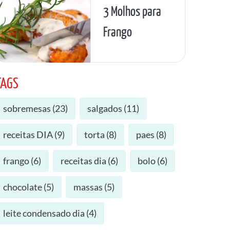
3 Molhos para
Frango
TAGS
sobremesas
(
23
)
salgados
(
11
)
receitas DIA
(
9
)
torta
(
8
)
paes
(
8
)
frango
(
6
)
receitas dia
(
6
)
bolo
(
6
)
chocolate
(
5
)
massas
(
5
)
leite condensado dia
(
4
)