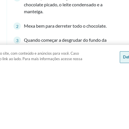
chocolate picado, o leite condensado e a
manteiga.
Mexa bem para derreter todo o chocolate.
Quando começar a desgrudar do fundo da
panela retire do fogo.
o site, com conteúdo e anúncios para você. Caso
Def
o link ao lado. Para mais informações acesse nossa
Forre uma forma com filme plástico e
adicione o chocolate.
Coloque os palitos de sorvete.
Leve à geladeira por 2 horas.
Desenforme e corte em pedaços.