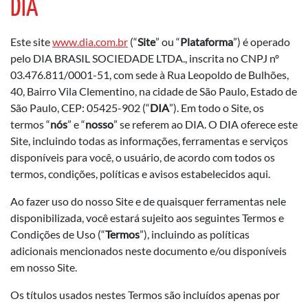
DIA
Este site
www.dia.com.br
(“
Site
” ou “
Plataforma
”) é operado
pelo DIA BRASIL SOCIEDADE LTDA., inscrita no CNPJ nº
03.476.811/0001-51, com sede à Rua Leopoldo de Bulhões,
40, Bairro Vila Clementino, na cidade de São Paulo, Estado de
São Paulo, CEP: 05425-902 (“
DIA
”). Em todo o Site, os
termos “
nós
” e “
nosso
” se referem ao DIA. O DIA oferece este
Site, incluindo todas as informações, ferramentas e serviços
disponíveis para você, o usuário, de acordo com todos os
termos, condições, políticas e avisos estabelecidos aqui.
Ao fazer uso do nosso Site e de quaisquer ferramentas nele
disponibilizada, você estará sujeito aos seguintes Termos e
Condições de Uso (“
Termos
”), incluindo as políticas
adicionais mencionados neste documento e/ou disponíveis
em nosso Site.
Os títulos usados nestes Termos são incluídos apenas por