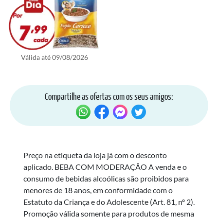
Válida até
09/08/2026
Compartilhe as ofertas com os seus amigos:
Preço na etiqueta da loja já com o desconto
aplicado. BEBA COM MODERAÇÃO A venda e o
consumo de bebidas alcoólicas são proibidos para
menores de 18 anos, em conformidade com o
Estatuto da Criança e do Adolescente (Art. 81, nº 2).
Promoção válida somente para produtos de mesma