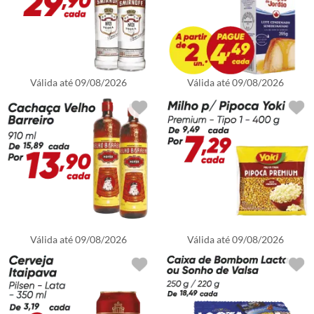
Válida até
09/08/2026
Válida até
09/08/2026
Válida até
09/08/2026
Válida até
09/08/2026