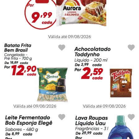
Válida até
09/08/2026
Válida até
09/08/2026
Válida até
09/08/2026