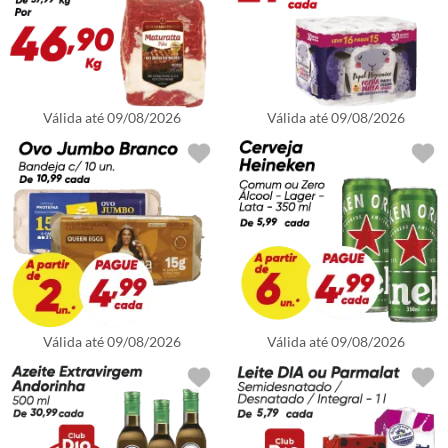
Válida até
09/08/2026
Válida até
09/08/2026
Válida até
09/08/2026
Válida até
09/08/2026