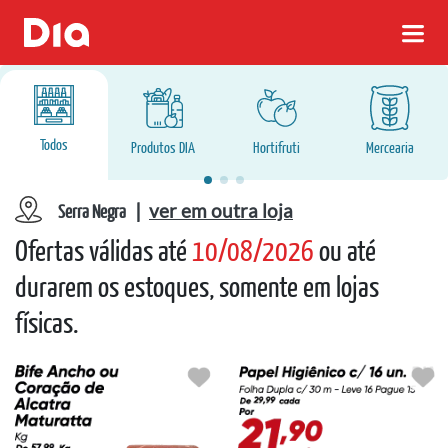
Todos
Produtos DIA
Hortifruti
Mercearia
ver em outra loja
Serra Negra
|
Ofertas válidas até
10/08/2026
ou até
durarem os estoques, somente em lojas
físicas.