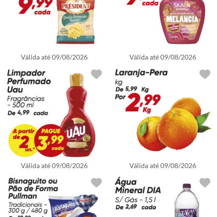
Válida até
09/08/2026
Válida até
09/08/2026
Válida até
09/08/2026
Válida até
09/08/2026