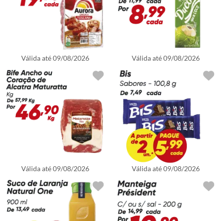
Válida até
09/08/2026
Válida até
09/08/2026
Válida até
09/08/2026
Válida até
09/08/2026