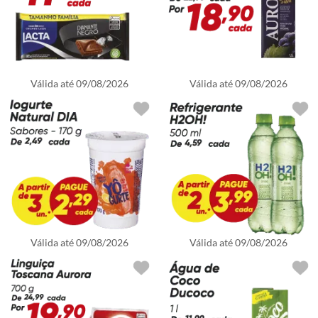
Válida até
09/08/2026
Válida até
09/08/2026
Válida até
09/08/2026
Válida até
09/08/2026