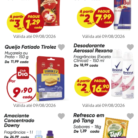
Válida até
09/08/2026
Válida até
09/08/2026
Válida até
09/08/2026
Válida até
09/08/2026