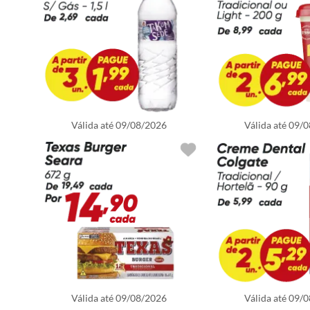
Válida até
09/08/2026
Válida até
09/0
Válida até
09/08/2026
Válida até
09/0