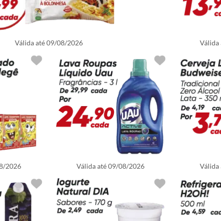
Válida até
09/08/2026
Válida
8/2026
Válida até
09/08/2026
Válida