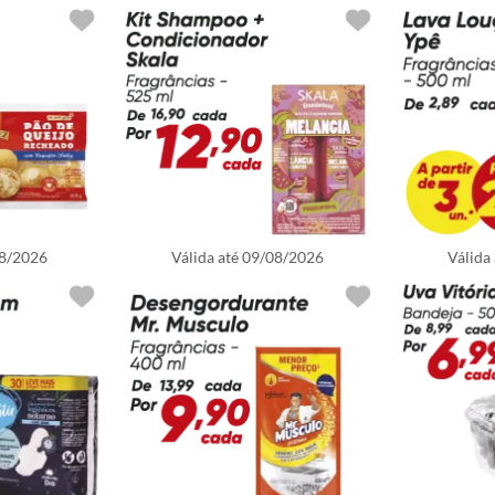
8/2026
Válida até
09/08/2026
Válida