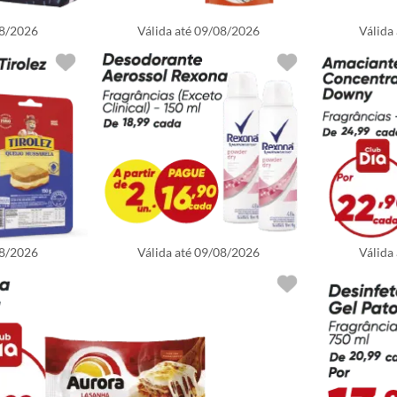
8/2026
Válida até
09/08/2026
Válida
8/2026
Válida até
09/08/2026
Válida