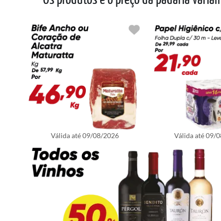
Os produtos e o preço da padaria variam 
Válida até
09/08/2026
Válida até
09/0