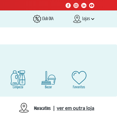
Club DIA
Lojas
Limpeza
Bazar
Favoritos
ver em outra loja
Maracatins
|