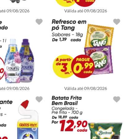
 até
09/08/2026
Válida até
09/08/2026
 até
09/08/2026
Válida até
09/08/2026