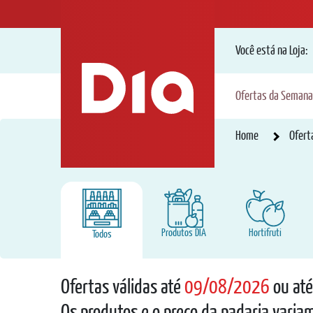
Você está na Loja:
Ofertas da Semana
Home
Ofert
Produtos DIA
Hortifruti
Todos
Ofertas válidas até
09/08/2026
ou até