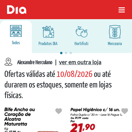
Todos
Produtos DIA
Hortifruti
Mercearia
ver em outra loja
Alexandre Herculano
|
Ofertas válidas até
10/08/2026
ou até
durarem os estoques, somente em lojas
físicas.