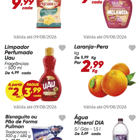
Válida até
09/08/2026
Válida até
09/08/2026
Válida até
09/08/2026
Válida até
09/08/2026