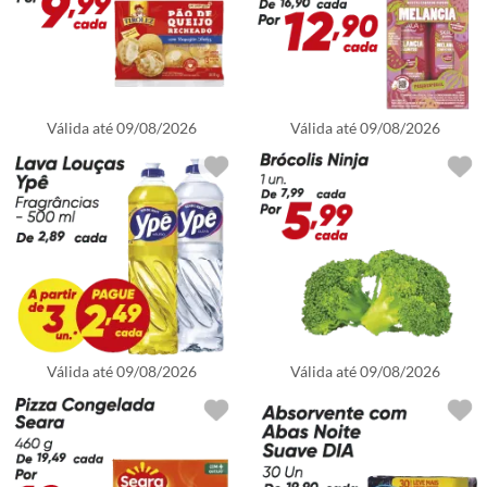
Válida até
09/08/2026
Válida até
09/08/2026
Válida até
09/08/2026
Válida até
09/08/2026