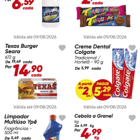
Válida até
09/08/2026
Válida até
09/08/2026
Válida até
09/08/2026
Válida até
09/08/2026