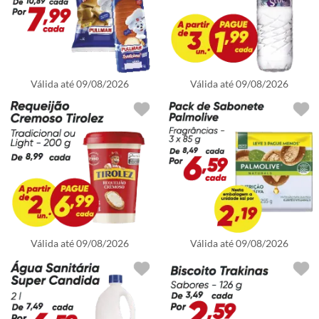
Válida até
09/08/2026
Válida até
09/08/2026
Válida até
09/08/2026
Válida até
09/08/2026