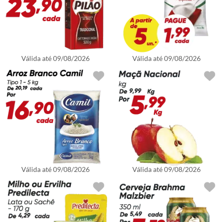
Válida até
09/08/2026
Válida até
09/08/2026
Válida até
09/08/2026
Válida até
09/08/2026