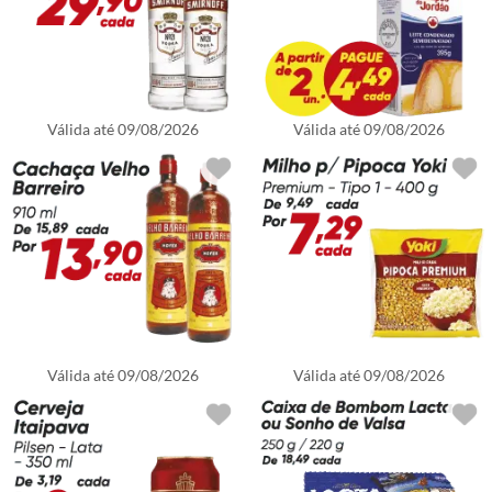
Válida até
09/08/2026
Válida até
09/08/2026
Válida até
09/08/2026
Válida até
09/08/2026