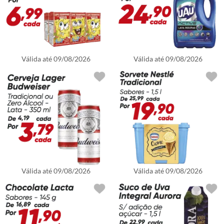
Válida até
09/08/2026
Válida até
09/08/2026
Válida até
09/08/2026
Válida até
09/08/2026