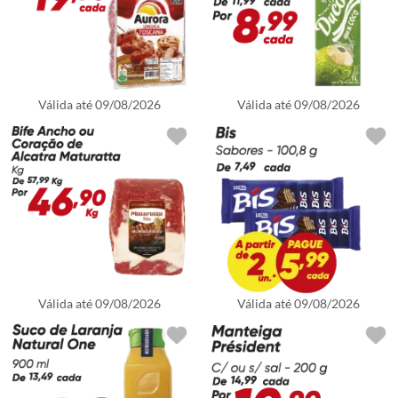
Válida até
09/08/2026
Válida até
09/08/2026
Válida até
09/08/2026
Válida até
09/08/2026