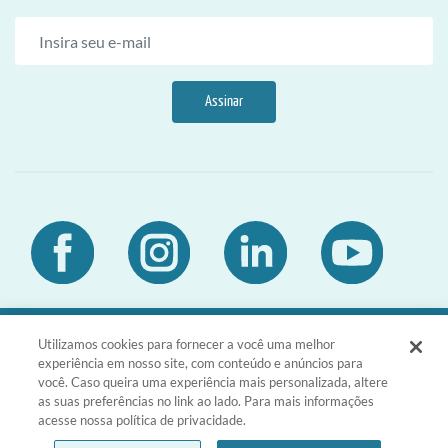
Assinar
DIA Brasil Sociedade LTDA | CNPJ
Utilizamos cookies para fornecer a você uma melhor
experiência em nosso site, com conteúdo e anúncios para
03.476.811/0001-51 | Rua da Consolação,
você. Caso queira uma experiência mais personalizada, altere
1601 - Consolação - São Paulo - SP -
as suas preferências no link ao lado. Para mais informações
CEP 01301-100
acesse nossa política de privacidade.